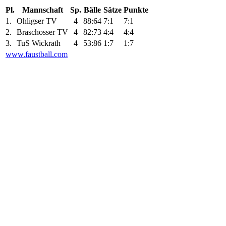
Pl.
Mannschaft
Sp.
Bälle
Sätze
Punkte
1.
Ohligser TV
4
88:64
7:1
7:1
2.
Braschosser TV
4
82:73
4:4
4:4
3.
TuS Wickrath
4
53:86
1:7
1:7
www.faustball.com